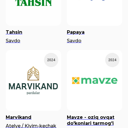
Tahsin
Papaya
Savdo
Savdo
2024
2024
Marvikand
Mavze - oziq ovqat
do'konlari tarmog'i
Atelye / Kiyim-kechak