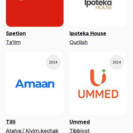
Spetion
Ipoteka House
Ta'lim
Qurilish
2024
2024
Tilli
Ummed
Atelye / Kiyim-kechak
Tibbiyot