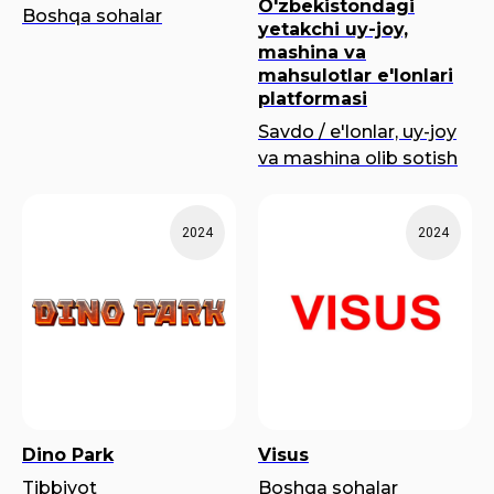
O'zbekistondagi
Boshqa sohalar
yetakchi uy-joy,
mashina va
mahsulotlar e'lonlari
platformasi
Savdo / e'lonlar, uy-joy
va mashina olib sotish
2024
2024
Dino Park
Visus
Tibbiyot
Boshqa sohalar