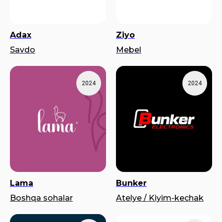
Adax
Ziyo
Savdo
Mebel
2024
2024
Lama
Bunker
Boshqa sohalar
Atelye / Kiyim-kechak