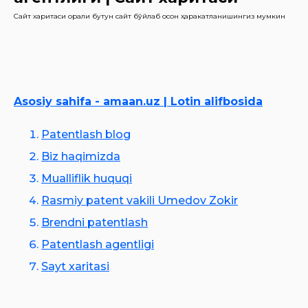
Сайт харитаси орқали бутун сайт бўйлаб осон ҳаракатланишингиз мумкин
Asosiy sahifa - amaan.uz | Lotin alifbosida
Patentlash blog
Biz haqimizda
Mualliflik huquqi
Rasmiy patent vakili Umedov Zokir
Brendni patentlash
Patentlash agentligi
Sayt xaritasi