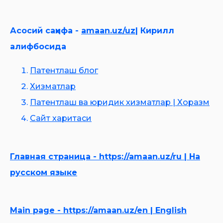
Асосий саҳифа -
amaan.uz/uz
| Кирилл
алифбосида
Патентлаш блог
Хизматлар
Патентла
ш ва юридик хизматлар | Хоразм
Сайт харитаси
Главная страница - https://amaan.uz/ru | На
русском языке
Main page - https://amaan.uz/en | English