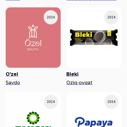
2024
2024
O'zel
Bleki
Savdo
Oziq-ovqat
2024
2024