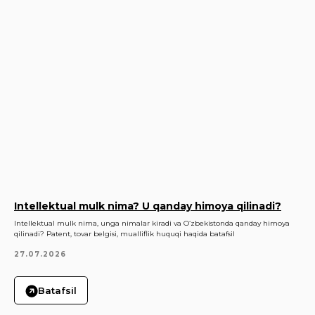
Intellektual mulk nima? U qanday himoya qilinadi?
Intellektual mulk nima, unga nimalar kiradi va O‘zbekistonda qanday himoya
qilinadi? Patent, tovar belgisi, mualliflik huquqi haqida batafsil
27.07.2026
Batafsil