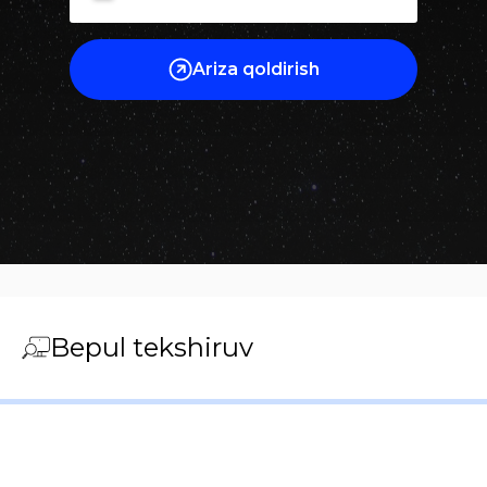
Ariza qoldirish
Bepul tekshiruv