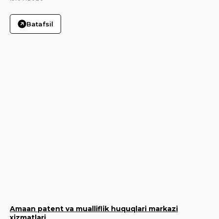
Batafsil
Amaan patent va mualliflik huquqlari markazi
xizmatlari