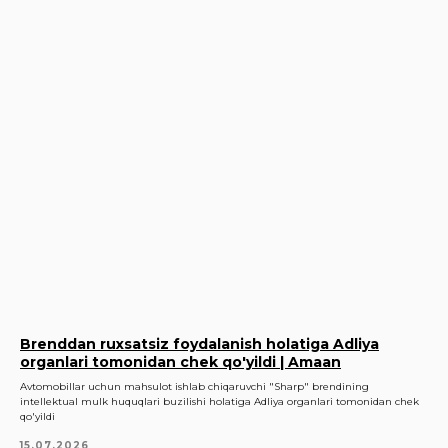
Brenddan ruxsatsiz foydalanish holatiga Adliya
organlari tomonidan chek qo'yildi | Amaan
Avtomobillar uchun mahsulot ishlab chiqaruvchi "Sharp" brendining
intellektual mulk huquqlari buzilishi holatiga Adliya organlari tomonidan chek
qo'yildi
15.07.2026