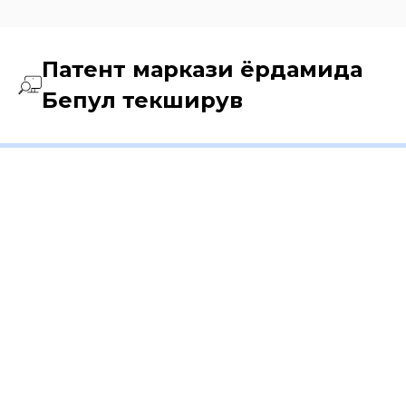
Патент маркази ёрдамида
Бепул текширув