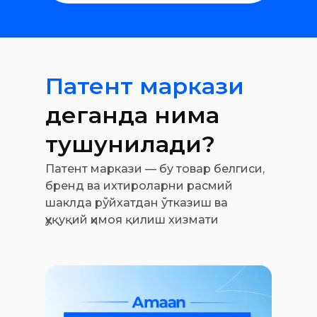
Патент маркази
деганда нима
тушунилади?
Патент маркази — бу товар белгиси,
бренд ва ихтироларни расмий
шаклда рўйхатдан ўтказиш ва
ҳуқуқий ҳимоя қилиш хизмати