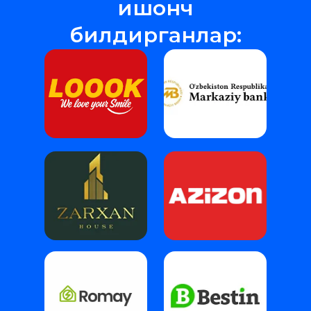
ишонч
билдирганлар: