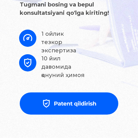
Tugmani bosing va bepul
konsultatsiyani qo'lga kiriting!
1 ойлик
тезкор
экспертиза
10 йил
давомида
қонуний ҳимоя