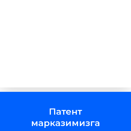
Патент
марказимизга