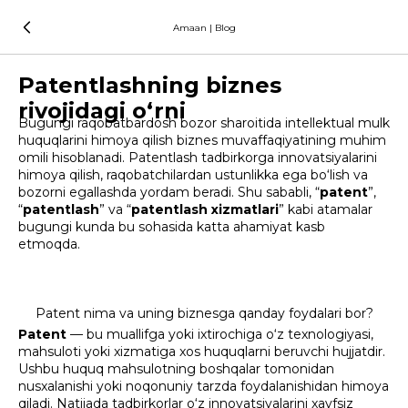
Amaan | Blog
Patentlashning biznes
rivojidagi o‘rni
Bugungi raqobatbardosh bozor sharoitida intellektual mulk
huquqlarini himoya qilish biznes muvaffaqiyatining muhim
omili hisoblanadi. Patentlash tadbirkorga innovatsiyalarini
himoya qilish, raqobatchilardan ustunlikka ega bo‘lish va
bozorni egallashda yordam beradi. Shu sababli, “
patent
”,
“
patentlash
” va “
patentlash xizmatlari
” kabi atamalar
bugungi kunda bu sohasida katta ahamiyat kasb
etmoqda.
Patent nima va uning biznesga qanday foydalari bor?
Patent
— bu muallifga yoki ixtirochiga o‘z texnologiyasi,
mahsuloti yoki xizmatiga xos huquqlarni beruvchi hujjatdir.
Ushbu huquq mahsulotning boshqalar tomonidan
nusxalanishi yoki noqonuniy tarzda foydalanishidan himoya
qiladi. Natijada tadbirkorlar o‘z innovatsiyalarini xavfsiz