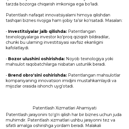
tarzda bozorga chiqarish imkoniga ega bo‘ladi.
Patentlash nafaqat innovatsiyalarni himoya qilishdan
tashqari biznes rivojiga ham ijobiy ta’sir ko‘rsatadi. Masalan:
•
Investitsiyalar jalb qilishda:
Patentlangan
texnologiyalarga investor ko'proq qiziqish bildiradilar,
chunki bu ularning investitsiyasi xavfsiz ekanligini
kafolatlaydi.
•
Bozor ulushini oshirishda:
Noyob texnologiya yoki
mahsulot raqobatchilarga nisbatan ustunlik beradi.
•
Brend obro‘sini oshirishda:
Patentlangan mahsulotlar
kompaniyaning innovatsion imidjini mustahkamlaydi va
mijozlar orasida ishonch uyg‘otadi.
Patentlash Xizmatlari Ahamiyati
Patentlash jarayonini to‘g‘ri qilish har bir biznes uchun juda
muhimdir. Patentlash xizmatlari ushbu jarayonni tez va
sifatli amalga oshirishga yordam beradi. Malakali