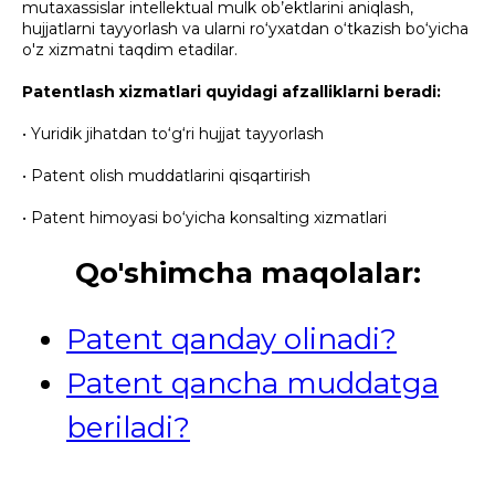
mutaxassislar intellektual mulk ob’ektlarini aniqlash,
hujjatlarni tayyorlash va ularni ro‘yxatdan o‘tkazish bo‘yicha
o'z xizmatni taqdim etadilar.
Patentlash xizmatlari quyidagi afzalliklarni beradi:
• Yuridik jihatdan to‘g‘ri hujjat tayyorlash
• Patent olish muddatlarini qisqartirish
• Patent himoyasi bo‘yicha konsalting xizmatlari
Qo'shimcha maqolalar:
Patent qanday olinadi?
Patent qancha muddatga
beriladi?