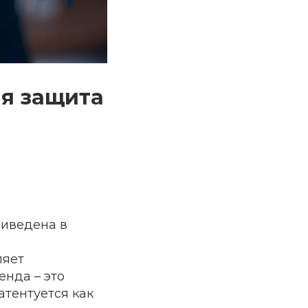
ая защита
риведена в
ляет
нда – это
атентуется как