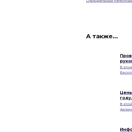
Официальный патентный
А также...
Пров
руко
В это
беспл
Цены
году
В этой
физич
Инфо