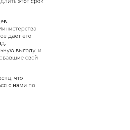
длить этот срок
ев.
Министерства
ое дает его
д.
ьную выгоду, и
товавшие свой
сяц, что
ся с нами по