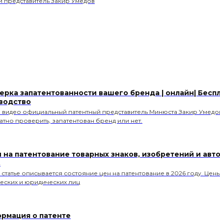
 представитель Закир Умедов
ерка запатентованности вашего бренда | онлайн| Бесп
водство
м видео официальный патентный представитель Минюста Закир Умедов
атно проверить, запатентован бренд или нет.
 на патентование товарных знаков, изобретений и авто
.
 статье описывается состояние цен на патентование в 2026 году. Цен
еских и юридических лиц
рмация о патенте