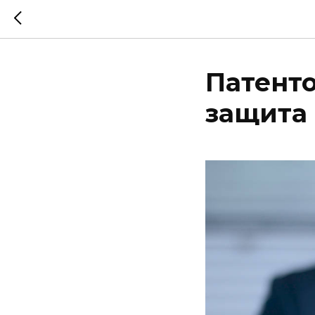
Патенто
защита