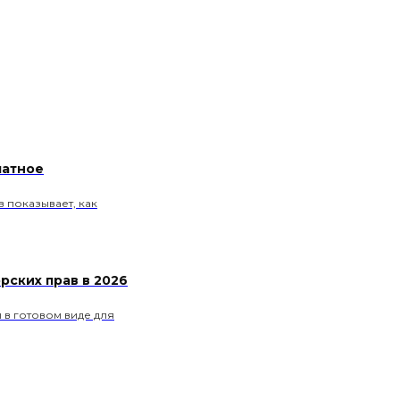
латное
 показывает, как
рских прав в 2026
ы в готовом виде для