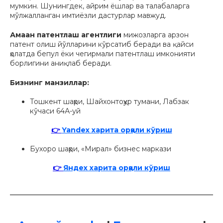
мумкин. Шунингдек, айрим ёшлар ва талабаларга
мўлжалланган имтиёзли дастурлар мавжуд.
Амаан патентлаш агентлиги
мижозларга арзон
патент олиш йўлларини кўрсатиб беради ва қайси
ҳолатда бепул ёки чегирмали патентлаш имконияти
борлигини аниқлаб беради.
Бизнинг манзиллар:
Тошкент шаҳри, Шайхонтоҳур тумани, Лабзак
кўчаси 64А-уй
👉
Yandex харита орқали кўриш
Бухоро шаҳри, «Мирал» бизнес маркази
👉
Яндех харита орқали кўриш