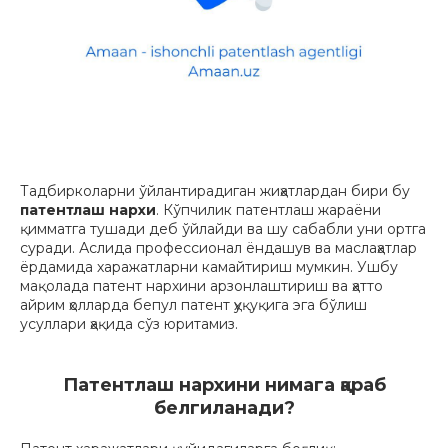
Тадбирколарни ўйлантирадиган жиҳатлардан бири бу
патентлаш нархи
. Кўпчилик патентлаш жараёни
қимматга тушади деб ўйлайди ва шу сабабли уни ортга
суради. Аслида профессионал ёндашув ва маслаҳатлар
ёрдамида харажатларни камайтириш мумкин. Ушбу
мақолада патент нархини арзонлаштириш ва ҳатто
айрим ҳолларда бепул патент ҳуқуқига эга бўлиш
усуллари ҳақида сўз юритамиз.
Патентлаш нархини нимага қараб
белгиланади?