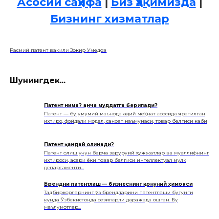
Асосий саҳифа
|
Биз ҳақимизда
|
Бизнинг хизматлар
Расмий патент вакили Зокир Умедов
Шунингдек...
Патент нима? Қанча муддатга берилади?
Патент — бу умумий маънода ақлий меҳнат асосида яратилган
ихтиро, фойдали модел, саноат наъмунаси, товар белгиси каби
Патент қандай олинади?
Патент олиш учун барча заруруий ҳужжатлар ва муаллифнинг
ихтироси, асари ёки товар белгиси интеллектуал мулк
департаменти...
Брендни патентлаш — бизнеснинг қонуний ҳимояси
Тадбиркорларнинг ўз брендларини патентлаши бугунги
кунда Ўзбекистонда сезиларли даражада ошган. Бу
маълумотлар...