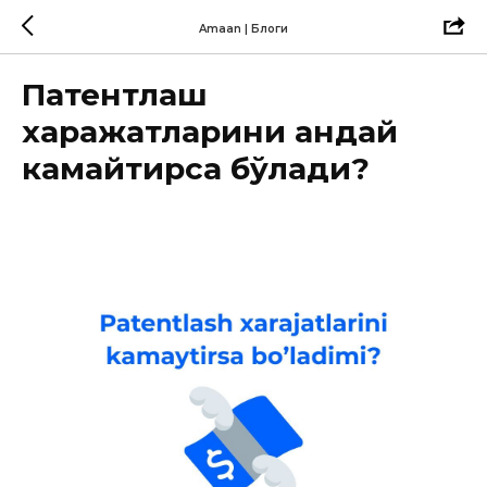
Amaan | Блоги
Патентлаш
харажатларини қандай
камайтирса бўлади?