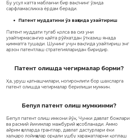
Бу усул катта маблағни бир вақтнинг ўзида
сарфламасликка ёрдам беради.
Патент муддатини ўз вақтида узайтириш
Патент муддати тугаб қолса ва сиз уни
узайтирмасангиз қайта рўйхатдан ўтказиш янада
қимматга тушади. Шунинг учун вақтида узайтириш энг
арзон патентлаш стратегияларидан биридир.
Патент олишда чегирмалар борми?
Ҳа, уруш қатнашчилари, ногиронлиги бор шахсларга
патент олишда чегирмалар берилиши мумкин.
Бепул патент олиш мумкинми?
Бепул патент олиш имкони йўқ. Чунки давлат божлари
ва расмий йиғимлар мажбурий ҳисобланади. Аммо
айрим ҳолларда грантлар, давлат дастурлари ёки
халқаро лойиҳалар орқали ушбу харажатларни қоплаш