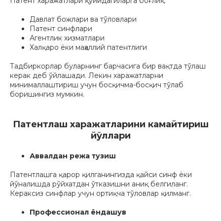
Патент харажатлари қуйидагиларга боғлиқ:
Давлат божлари ва тўловлари
Патент синфлари
Агентлик хизматлари
Халқаро ёки маҳаллий патентлиги
Тадбиркорлар буларнинг барчасига бир вақтда тўлаш
керак деб ўйлашади. Лекин харажатларни
минималлаштириш учун босқичма-босқич тўлаб
боришингиз мумкин.
Патентлаш харажатларини камайтириш
йўллари
Аввалдан режа тузиш
Патентлашга қарор қилганингизда қайси синф ёки
йўналишда рўйхатдан ўтказишни аниқ белгиланг.
Кераксиз синфлар учун ортиқча тўловлар қилманг.
Профессионал ёндашув