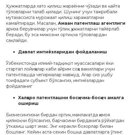
Ҳужжатларда хато қилиш жараённи чўзади ва қайта
тўловларни талаб қилади. Шунинг учун тажрибали
мутахассисга мурожаат қилиш харажатларни
камайтиради. Масалан,
Амаан патентлаш агентлиги
ариза берувчилар учун тўлиқ ҳужжатларни тайёрлаб
беради, бу эса мижозни ортиқча тўловлардан
сақлайди.
Давлат имтиёзларидан фойдаланиш
Ўзбекистонда илмий-тадқиқот муассасалари ёки
стартап лойиҳалар каби айрим соҳа вакиллари учун
патентлашда чегирмалар мавжуд. Агар сиз ушбу
тоифадаги субъект бўлсангиз, имтиёзлардан
фойдаланиг
Халқаро патентлашни босқичма-босқич амалга
ошириш
Бизнесингизни бирдан ортиқ мамлакатда ҳимоя
қилмоқчи бўлсангиз, барчасини бирданига рўйхатдан
ўтказиш шарт эмас. Энг керакли бозорлар билан
бошланг. Кейин аста-секин бошқа давлатларга ўтинг.