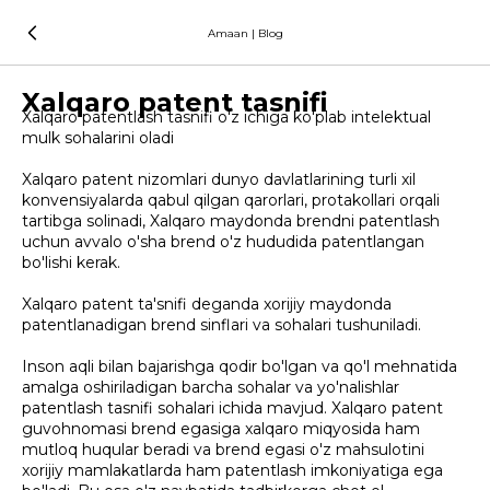
Amaan | Blog
Xalqaro patent tasnifi
Xalqaro patentlash tasnifi o'z ichiga ko'plab intelektual
mulk sohalarini oladi
Xalqaro patent nizomlari dunyo davlatlarining turli xil
konvensiyalarda qabul qilgan qarorlari, protakollari orqali
tartibga solinadi, Xalqaro maydonda brendni patentlash
uchun avvalo o'sha brend o'z hududida patentlangan
bo'lishi kerak.
Xalqaro patent ta'snifi deganda xorijiy maydonda
patentlanadigan brend sinflari va sohalari tushuniladi.
Inson aqli bilan bajarishga qodir bo'lgan va qo'l mehnatida
amalga oshiriladigan barcha sohalar va yo'nalishlar
patentlash tasnifi sohalari ichida mavjud. Xalqaro patent
guvohnomasi brend egasiga xalqaro miqyosida ham
mutloq huqular beradi va brend egasi o'z mahsulotini
xorijiy mamlakatlarda ham patentlash imkoniyatiga ega