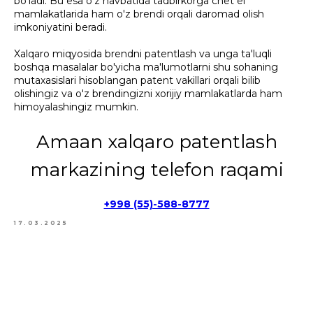
bo'ladi. Bu esa o'z navbatida tadbirkorga chet el
mamlakatlarida ham o'z brendi orqali daromad olish
imkoniyatini beradi.
Xalqaro miqyosida brendni patentlash va unga ta'luqli
boshqa masalalar bo'yicha ma'lumotlarni shu sohaning
mutaxasislari hisoblangan patent vakillari orqali bilib
olishingiz va o'z brendingizni xorijiy mamlakatlarda ham
himoyalashingiz mumkin.
Amaan xalqaro patentlash
markazining telefon raqami
+998 (55)-588-8777
17.03.2025