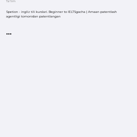
Ta'lim
Spetion - ingliz tili kurslari. Beginner to IELTSgacha | Amaan patentlash
agentligi tomonidan patentlangan
•••