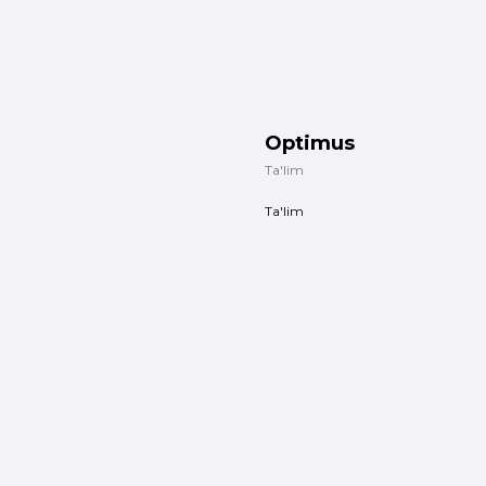
Optimus
Ta'lim
Ta'lim