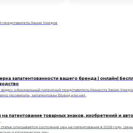
 представитель Закир Умедов
ерка запатентованности вашего бренда | онлайн| Бесп
водство
м видео официальный патентный представитель Минюста Закир Умедов
атно проверить, запатентован бренд или нет.
 на патентование товарных знаков, изобретений и авто
.
 статье описывается состояние цен на патентование в 2026 году. Цен
еских и юридических лиц