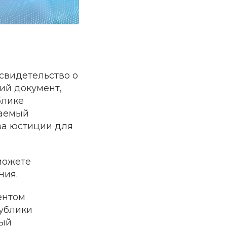
 свидетельство о
кий документ,
блике
ваемый
ва юстиции для
можете
ния.
ентом
ублики
рый