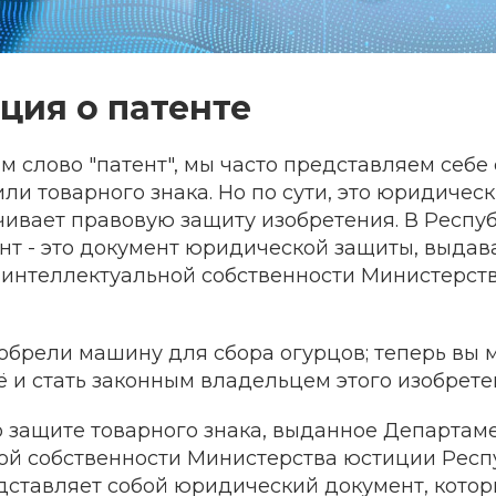
ия о патенте
 слово "патент", мы часто представляем себе
ли товарного знака. Но по сути, это юридичес
чивает правовую защиту изобретения. В Респу
ент - это документ юридической защиты, выда
интеллектуальной собственности Министерст
обрели машину для сбора огурцов; теперь вы 
ё и стать законным владельцем этого изобрете
о защите товарного знака, выданное Департам
ой собственности Министерства юстиции Респ
едставляет собой юридический документ, кото