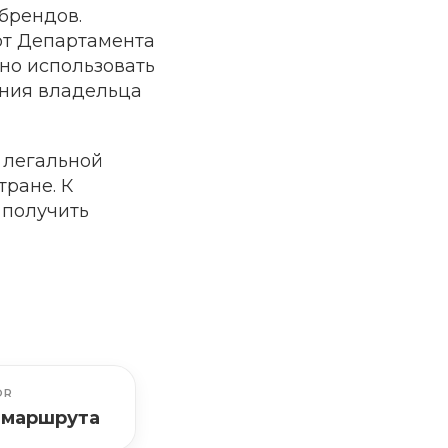
брендов.
от Департамента
нно использовать
ения владельца
 легальной
тране. К
 получить
OR
 маршрута