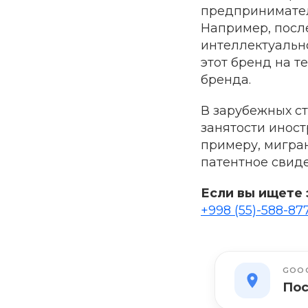
предпринимател
Например, после
интеллектуально
этот бренд на 
бренда.
В зарубежных с
занятости иност
примеру, мигра
патентное свиде
Если вы ищете 
+998 (55)-588-87
GOOG
Пос