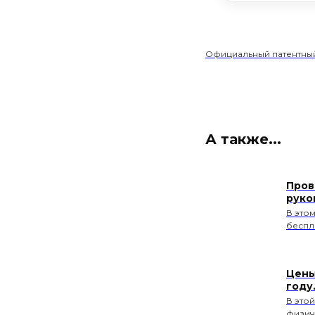
Официальный патентный
А также...
Пров
руко
В это
беспл
Цены
году
В этой
физич