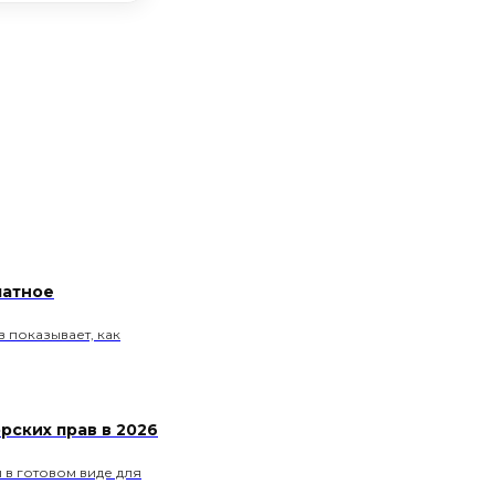
латное
 показывает, как
рских прав в 2026
ы в готовом виде для