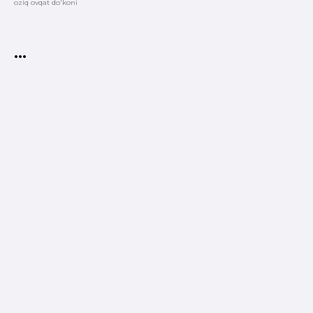
oziq ovqat do'koni
•••